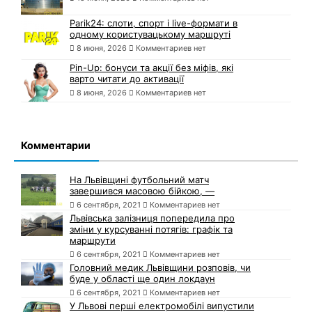
Parik24: слоти, спорт і live-формати в
одному користувацькому маршруті
8 июня, 2026
Комментариев нет
Pin-Up: бонуси та акції без міфів, які
варто читати до активації
8 июня, 2026
Комментариев нет
Комментарии
На Львівщині футбольний матч
завершився масовою бійкою, —
6 сентября, 2021
Комментариев нет
Львівська залізниця попередила про
зміни у курсуванні потягів: графік та
маршрути
6 сентября, 2021
Комментариев нет
Головний медик Львівщини розповів, чи
буде у області ще один локдаун
6 сентября, 2021
Комментариев нет
У Львові перші електромобілі випустили