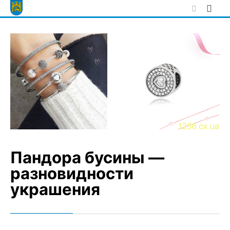
Skip
to
content
Пандора бусины —
разновидности
украшения