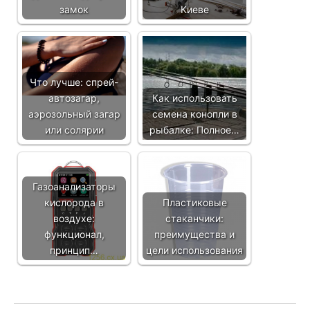
замок
Киеве
Что лучше: спрей-
автозагар,
Как использовать
аэрозольный загар
семена конопли в
или солярии
рыбалке: Полное…
Газоанализаторы
кислорода в
Пластиковые
воздухе:
стаканчики:
функционал,
преимущества и
принцип…
цели использования