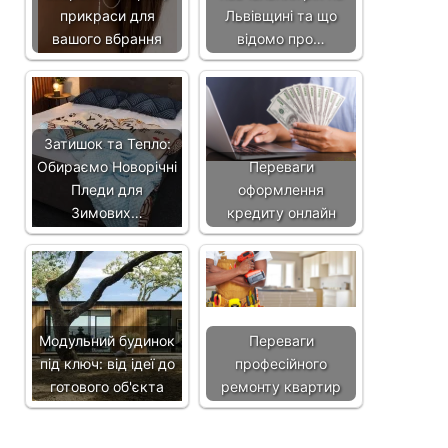
прикраси для
Львівщині та що
вашого вбрання
відомо про…
Затишок та Тепло:
Обираємо Новорічні
Переваги
Пледи для
оформлення
Зимових…
кредиту онлайн
Модульний будинок
Переваги
під ключ: від ідеї до
професійного
готового об'єкта
ремонту квартир