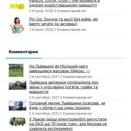
Parik24: слоти, спорт і live-формати в
одному користувацькому маршруті
8 июня, 2026
Комментариев нет
Pin-Up: бонуси та акції без міфів, які
варто читати до активації
8 июня, 2026
Комментариев нет
Комментарии
На Львівщині футбольний матч
завершився масовою бійкою, —
6 сентября, 2021
Комментариев нет
Львівська залізниця попередила про
зміни у курсуванні потягів: графік та
маршрути
6 сентября, 2021
Комментариев нет
Головний медик Львівщини розповів, чи
буде у області ще один локдаун
6 сентября, 2021
Комментариев нет
У Львові перші електромобілі випустили
на ЛАЗі ще 70 років тому: але Москва не
схвалила експеримент