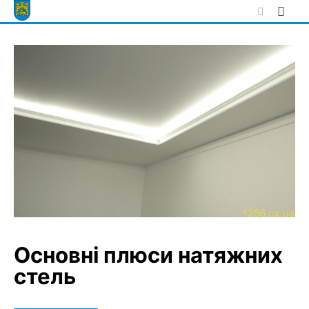
Skip
to
content
Основні плюси натяжних
стель