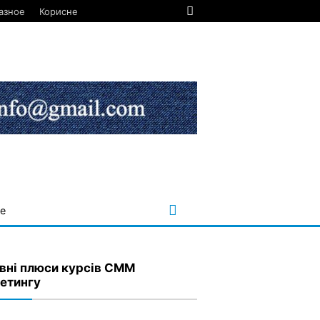
азное
Корисне
е
вні плюси курсів СММ
етингу