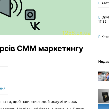
Авт
Опу
17:35
Кате
урсів СММ маркетингу
Недав
ння
на те, щоб навчити людей розуміти весь