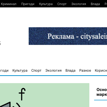
Криминал
Пригоди
Культура
Спорт
Экология
Влада
Р
6
игоди
Культура
Спорт
Экология
Влада
Разное
Корисн
Осно
марк