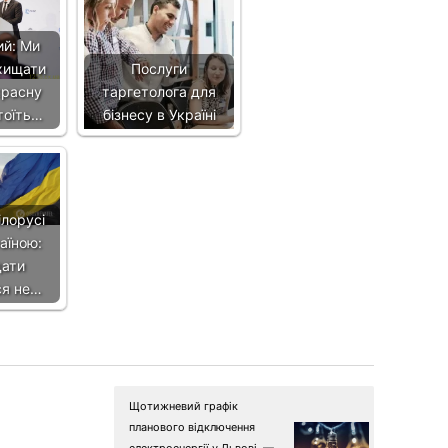
ий: Ми
хищати
Послуги
красну
таргетолога для
тоїть…
бізнесу в Україні
лорусі
аїною:
дати
ся не…
Щотижневий графік
планового відключення