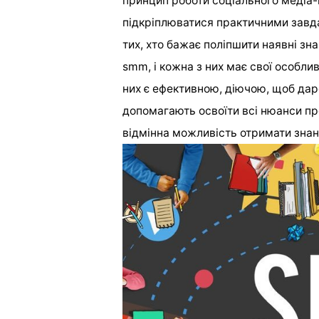
принцип роботи соціального медіа-м
підкріплюватися практичними завд
тих, хто бажає поліпшити наявні знан
smm, і кожна з них має свої особли
них є ефективною, діючою, щоб да
допомагають освоїти всі нюанси пр
відмінна можливість отримати знання