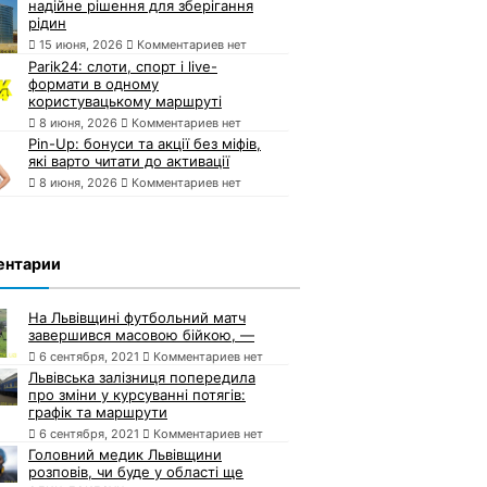
надійне рішення для зберігання
рідин
15 июня, 2026
Комментариев нет
Parik24: слоти, спорт і live-
формати в одному
користувацькому маршруті
8 июня, 2026
Комментариев нет
Pin-Up: бонуси та акції без міфів,
які варто читати до активації
8 июня, 2026
Комментариев нет
ентарии
На Львівщині футбольний матч
завершився масовою бійкою, —
6 сентября, 2021
Комментариев нет
Львівська залізниця попередила
про зміни у курсуванні потягів:
графік та маршрути
6 сентября, 2021
Комментариев нет
Головний медик Львівщини
розповів, чи буде у області ще