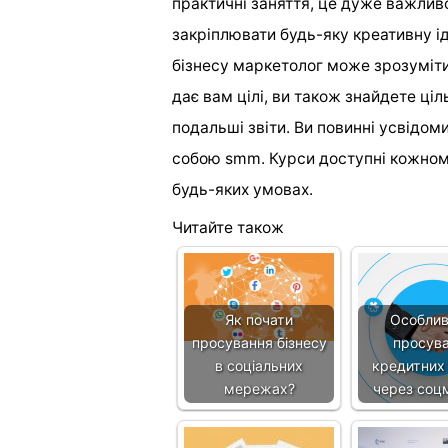
практичні заняття, це дуже важлив
закріплювати будь-яку креативну 
бізнесу маркетолог може зрозуміти
дає вам цілі, ви також знайдете ці
подальші звіти. Ви повинні усвідомит
собою smm. Курси доступні кожном
будь-яких умовах.
Читайте також
Як почати
Особлив
просування бізнесу
просув
в соціальних
кредитних
мережах?
через соц