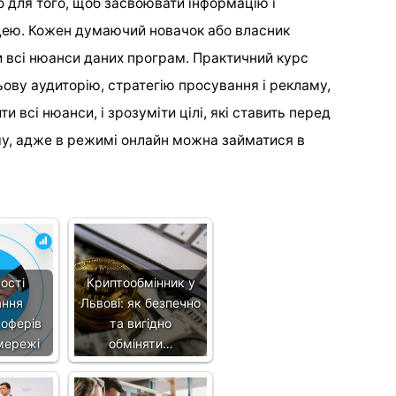
о для того, щоб засвоювати інформацію і
ідею. Кожен думаючий новачок або власник
 всі нюанси даних програм. Практичний курс
льову аудиторію, стратегію просування і рекламу,
и всі нюанси, і зрозуміти цілі, які ставить перед
у, адже в режимі онлайн можна займатися в
ості
Криптообмінник у
ання
Львові: як безпечно
 оферів
та вигідно
мережі
обміняти…