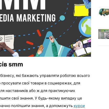
сів smm
 бізнесу, які бажають управляти роботою всього
 просувати свої товари в соцмережах, для
для наставників або ж для практикуючих
іпшити свої знання. У будь-якому випадку це
значно поліпшити знання, а допоможуть
курси