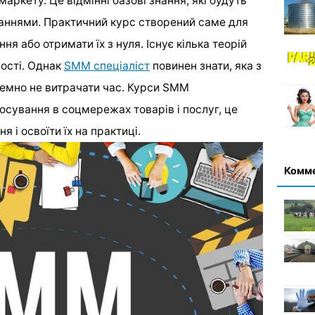
аркету. Це відмінні базові знання, які будуть
аннями. Практичний курс створений саме для
ня або отримати їх з нуля. Існує кілька теорій
вості. Однак
SMM спеціаліст
повинен знати, яка з
ремно не витрачати час. Курси SMM
осування в соцмережах товарів і послуг, це
 і освоїти їх на практиці.
Комм