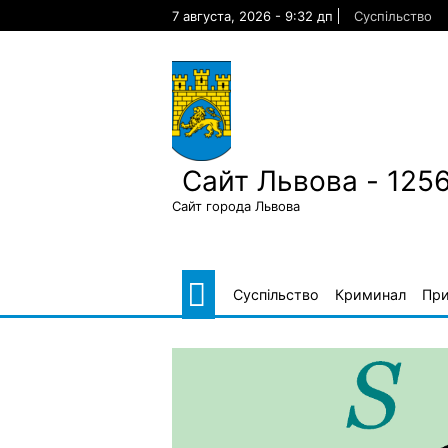
Skip
7 августа, 2026 - 9:32 дп
Суспільство
to
content
Сайт Львова - 125
Сайт города Львова
Суспільство
Криминал
Пр