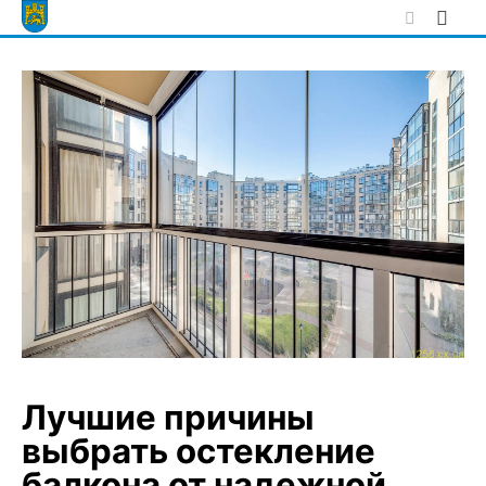
Skip
to
content
Лучшие причины
выбрать остекление
балкона от надежной