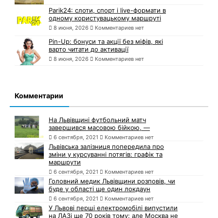
Parik24: слоти, спорт і live-формати в
одному користувацькому маршруті
8 июня, 2026
Комментариев нет
Pin-Up: бонуси та акції без міфів, які
варто читати до активації
8 июня, 2026
Комментариев нет
Комментарии
На Львівщині футбольний матч
завершився масовою бійкою, —
6 сентября, 2021
Комментариев нет
Львівська залізниця попередила про
зміни у курсуванні потягів: графік та
маршрути
6 сентября, 2021
Комментариев нет
Головний медик Львівщини розповів, чи
буде у області ще один локдаун
6 сентября, 2021
Комментариев нет
У Львові перші електромобілі випустили
на ЛАЗі ще 70 років тому: але Москва не