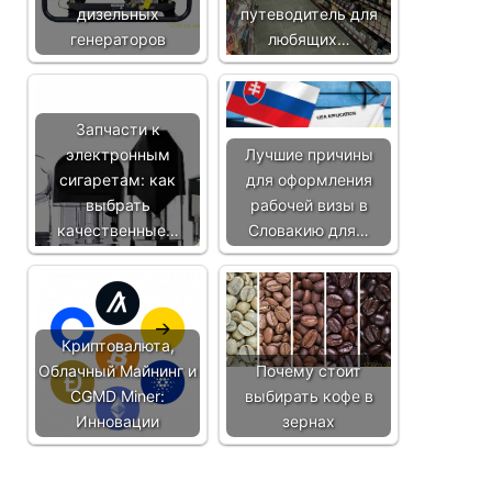
дизельных
путеводитель для
генераторов
любящих…
Запчасти к
электронным
Лучшие причины
сигаретам: как
для оформления
выбрать
рабочей визы в
качественные…
Словакию для…
Криптовалюта,
Облачный Майнинг и
Почему стоит
CGMD Miner:
выбирать кофе в
Инновации
зернах