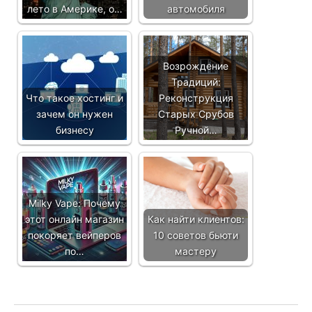
лето в Америке, о…
автомобиля
Возрождение
Традиций:
Что такое хостинг и
Реконструкция
зачем он нужен
Старых Срубов
бизнесу
Ручной…
Milky Vape: Почему
этот онлайн магазин
Как найти клиентов:
покоряет вейперов
10 советов бьюти
по…
мастеру