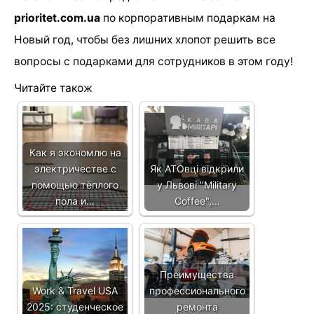
prioritet.com.ua
по корпоративным подаркам на
Новый год, чтобы без лишних хлопот решить все
вопросы с подарками для сотрудников в этом году!
Читайте також
Как я экономлю на
электричестве с
Як АТОвці відкрили
помощью тёплого
у Львові "Military
пола и…
Coffee",…
Преимущества
Work & Travel USA
профессионального
2025: студенческое
ремонта