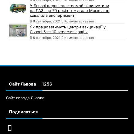
У Львові перші електромобілі випустили
на ЛАЗі ще 70 років тому: але Москва не
схвалила експеримент
6 сентября, 2021
Комментариев нет
Як працюватимуть центри вакцинації у
Львові 6 — 10 вересня: графік
6 сентября, 2021
Комментариев нет
Сайт Львова — 1256
Сайт города Львова
Подписаться