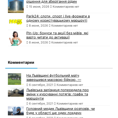
рішення для зберігання рідин
15 июня, 2026
Комментариев нет
Parik24: слоти, спорт і live-формати в
одному користувацькому маршруті
8 июня, 2026
Комментариев нет
Pin-Up: бонуси та акції без міфів, які
варто читати до активації
8 июня, 2026
Комментариев нет
Комментарии
На Львівщині футбольний матч
завершився масовою бійкою, —
6 сентября, 2021
Комментариев нет
Львівська залізниця попередила про
зміни у курсуванні потягів: графік та
маршрути
6 сентября, 2021
Комментариев нет
Головний медик Львівщини розповів, чи
буде у області ще один локдаун
6 сентября, 2021
Комментариев нет