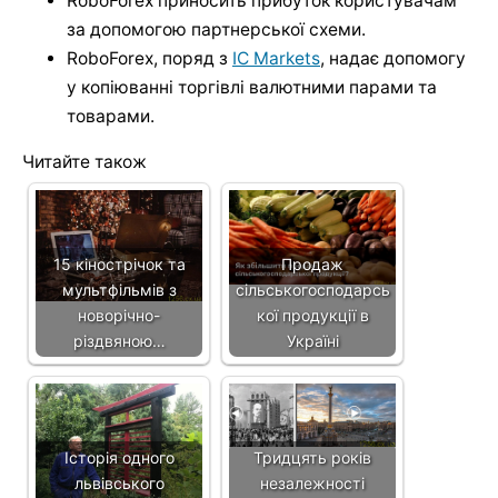
RoboForex приносить прибуток користувачам
за допомогою партнерської схеми.
RoboForex, поряд з
IC Markets
, надає допомогу
у копіюванні торгівлі валютними парами та
товарами.
Читайте також
15 кінострічок та
Продаж
мультфільмів з
сільськогосподарсь
новорічно-
кої продукції в
різдвяною…
Україні
Історія одного
Тридцять років
львівського
незалежності