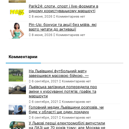
Parik24: слоти, спорт і live-формати в
одному користувацькому маршруті
8 июня, 2026
Комментариев нет
Pin-Up: бонуси та акції без міфів, які
варто читати до активації
8 июня, 2026
Комментариев нет
Комментарии
На Львівщині футбольний матч
завершився масовою бійкою, —
6 сентября, 2021
Комментариев нет
Львівська залізниця попередила про
зміни у курсуванні потягів: графік та
маршрути
6 сентября, 2021
Комментариев нет
Головний медик Львівщини розповів, чи
буде у області ще один локдаун
6 сентября, 2021
Комментариев нет
У Львові перші електромобілі випустили
на ЛАЗі ще 70 років тому: але Москва не