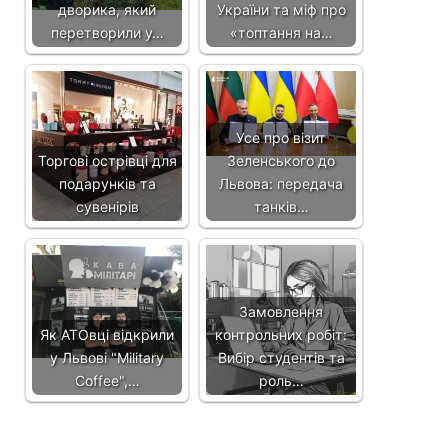
дворика, який
України та міф про
перетворили у…
«топтання на…
Усе про візит
Торгові острівці для
Зеленського до
подарунків та
Львова: передача
сувенірів
танків…
Замовлення
Як АТОвці відкрили
контрольних робіт:
у Львові "Military
Вибір студентів та
Coffee",…
роль…