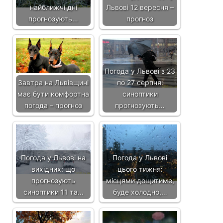
найближчі дні
Львові 12 вересня –
прогнозують…
прогноз
Погода у Львові з 23
Завтра на Львівщині
по 27 серпня:
має бути комфортна
синоптики
погода – прогноз
прогнозують…
Погода у Львові на
Погода у Львові
вихідних: що
цього тижня:
прогнозують
місцями дощитиме,
синоптики 11 та…
буде холодно,…