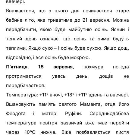
ввечері.
Вважається, що з цього дня починається старе
бабине літо, яке триватиме до 21 вересня. Можна
передбачити, якою буде майбутню осінь. Ясний і
теплий день означає, що осінь та зима будуть
теплими. Якщо сухо – і осінь буде сухою. Якщо дощ,
відповідно, і вся осінь буде мокрою.
П’ятниця, 15 вересня,
похмура погода
протримається увесь день, дощів не
передбачається.
Температура: +11° вночі, +18° і +11° вдень та ввечері.
Вшановують пам’ять святого Маманта, отця його
Феодота і матері Руфіни. Середньодобова
температура повітря зазвичай вже має перейти
через 10ºС нижче. Вже позбавляється листя