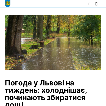
Skip
to
content
Погода у Львові на
тиждень: холоднішає,
починають збиратися
дощі