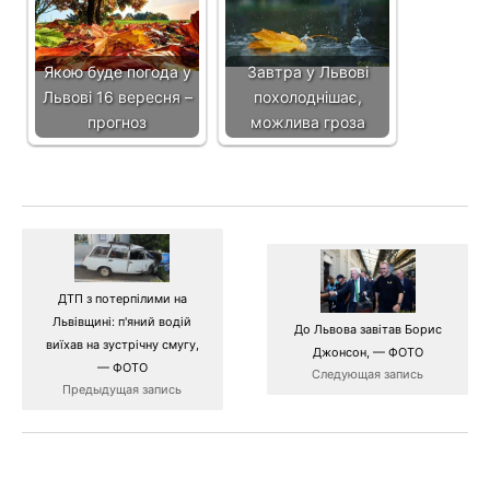
Якою буде погода у
Завтра у Львові
Львові 16 вересня –
похолоднішає,
прогноз
можлива гроза
ДТП з потерпілими на
Львівщині: п'яний водій
До Львова завітав Борис
виїхав на зустрічну смугу,
Джонсон, — ФОТО
— ФОТО
Следующая запись
Предыдущая запись