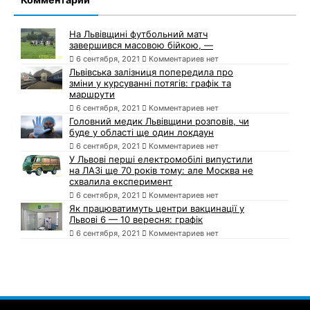
На Львівщині футбольний матч
завершився масовою бійкою, —
6 сентября, 2021
Комментариев нет
Львівська залізниця попередила про
зміни у курсуванні потягів: графік та
маршрути
6 сентября, 2021
Комментариев нет
Головний медик Львівщини розповів, чи
буде у області ще один локдаун
6 сентября, 2021
Комментариев нет
У Львові перші електромобілі випустили
на ЛАЗі ще 70 років тому: але Москва не
схвалила експеримент
6 сентября, 2021
Комментариев нет
Як працюватимуть центри вакцинації у
Львові 6 — 10 вересня: графік
6 сентября, 2021
Комментариев нет