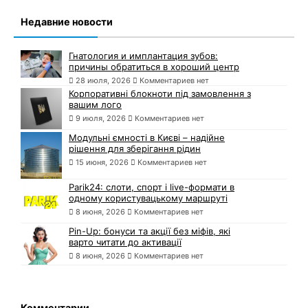
Недавние новости
Гнатология и имплантация зубов:
причины обратиться в хороший центр
28 июля, 2026
Комментариев нет
Корпоративні блокноти під замовлення з
вашим лого
9 июля, 2026
Комментариев нет
Модульні ємності в Києві – надійне
рішення для зберігання рідин
15 июня, 2026
Комментариев нет
Parik24: слоти, спорт і live-формати в
одному користувацькому маршруті
8 июня, 2026
Комментариев нет
Pin-Up: бонуси та акції без міфів, які
варто читати до активації
8 июня, 2026
Комментариев нет
Комментарии