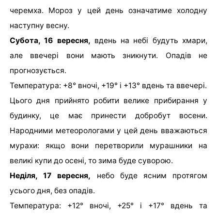
черемха. Мороз у цей день означатиме холодну
наступну весну.
Субота, 16 вересня,
вдень на небі будуть хмари,
але ввечері вони мають зникнути. Опадів не
прогнозується.
Температура: +8° вночі, +19° і +13° вдень та ввечері.
Цього дня прийнято робити велике прибирання у
будинку, це має принести добробут восени.
Народними метеорологами у цей день вважаються
мурахи: якщо вони перетворили мурашники на
великі купи до осені, то зима буде суворою.
Неділя, 17 вересня,
небо буде ясним протягом
усього дня, без опадів.
Температура: +12° вночі, +25° і +17° вдень та