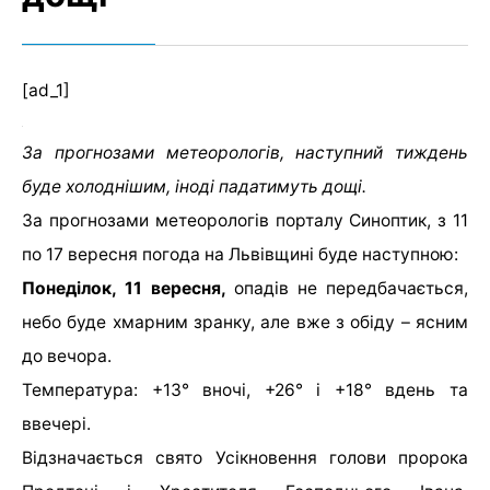
[ad_1]
За прогнозами метеорологів, наступний тиждень
буде холоднішим, іноді падатимуть дощі.
За прогнозами метеорологів порталу Синоптик, з 11
по 17 вересня погода на Львівщині буде наступною:
Понеділок, 11 вересня,
опадів не передбачається,
небо буде хмарним зранку, але вже з обіду – ясним
до вечора.
Температура: +13° вночі, +26° і +18° вдень та
ввечері.
Відзначається свято Усікновення голови пророка