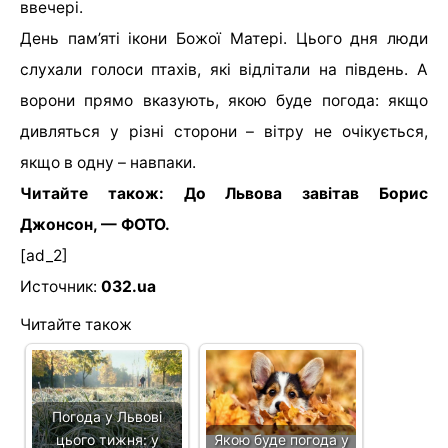
ввечері.
День пам’яті ікони Божої Матері. Цього дня люди
слухали голоси птахів, які відлітали на південь. А
ворони прямо вказують, якою буде погода: якщо
дивляться у різні сторони – вітру не очікується,
якщо в одну – навпаки.
Читайте також: До Львова завітав Борис
Джонсон, — ФОТО.
[ad_2]
Источник:
032.ua
Читайте також
Погода у Львові
цього тижня: у
Якою буде погода у