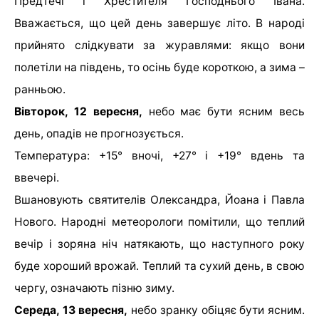
Предтечі і Хрестителя Господнього Івана.
Вважається, що цей день завершує літо. В народі
прийнято слідкувати за журавлями: якщо вони
полетіли на південь, то осінь буде короткою, а зима –
ранньою.
Вівторок, 12 вересня,
небо має бути ясним весь
день, опадів не прогнозується.
Температура: +15° вночі, +27° і +19° вдень та
ввечері.
Вшановують святителів Олександра, Йоана i Павла
Нового. Народні метеорологи помітили, що теплий
вечір і зоряна ніч натякають, що наступного року
буде хороший врожай. Теплий та сухий день, в свою
чергу, означають пізню зиму.
Середа, 13 вересня,
небо зранку обіцяє бути ясним.