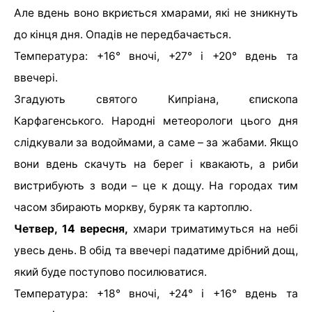
Але вдень воно вкриється хмарами, які не зникнуть
до кінця дня. Опадів не передбачається.
Температура: +16° вночі, +27° і +20° вдень та
ввечері.
Згадують святого Кипріана, єпископа
Карфагенського. Народні метеорологи цього дня
слідкували за водоймами, а саме – за жабами. Якщо
вони вдень скачуть на берег і квакають, а риби
вистрибують з води – це к дощу. На городах тим
часом збирають моркву, буряк та картоплю.
Четвер, 14 вересня,
хмари триматимуться на небі
увесь день. В обід та ввечері падатиме дрібний дощ,
який буде поступово посилюватися.
Температура: +18° вночі, +24° і +16° вдень та