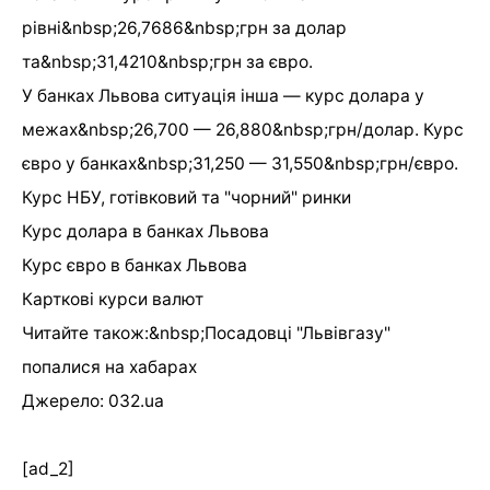
рівні&nbsp;26,7686&nbsp;грн за долар
та&nbsp;31,4210&nbsp;грн за євро.
У банках Львова ситуація інша — курс долара у
межах&nbsp;26,700 — 26,880&nbsp;грн/долар. Курс
євро у банках&nbsp;31,250 — 31,550&nbsp;грн/євро.
Курс НБУ, готівковий та "чорний" ринки
Курс долара в банках Львова
Курс євро в банках Львова
Карткові курси валют
Читайте також:&nbsp;Посадовці "Львівгазу"
попалися на хабарах
Джерело: 032.ua
[ad_2]