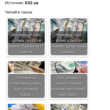
Источник:
032.ua
Читайте також
Актуальний курс
Ранковий курс
долара та євро в
валют в банках
банках Львова на 17
Львова: долар знову
серпня
показує…
П'ятниця на
Курс долара в
готівковому ринку:
банках Львова
курс долара в
втрачає свої позиції,
Львові…
євро вже…