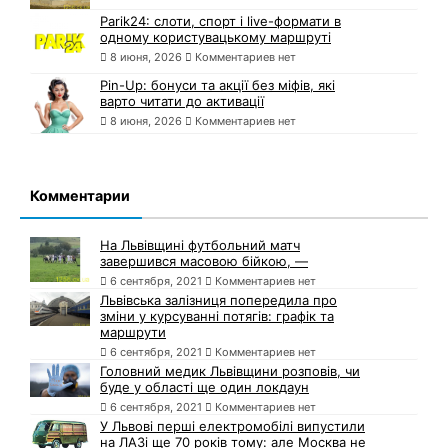
Parik24: слоти, спорт і live-формати в
одному користувацькому маршруті
8 июня, 2026
Комментариев нет
Pin-Up: бонуси та акції без міфів, які
варто читати до активації
8 июня, 2026
Комментариев нет
Комментарии
На Львівщині футбольний матч
завершився масовою бійкою, —
6 сентября, 2021
Комментариев нет
Львівська залізниця попередила про
зміни у курсуванні потягів: графік та
маршрути
6 сентября, 2021
Комментариев нет
Головний медик Львівщини розповів, чи
буде у області ще один локдаун
6 сентября, 2021
Комментариев нет
У Львові перші електромобілі випустили
на ЛАЗі ще 70 років тому: але Москва не