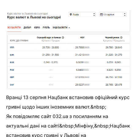
Вранці 13 серпня Нацбанк встановив офіційний курс
гривні щодо інших іноземних валют.&nbsp;
Як повідомляє сайт 032.ua з посиланням на
актуальні дані на сайті&nbsp;Мінфіну,&nbsp;Нацбанк
встановив курс гривні у Львові на