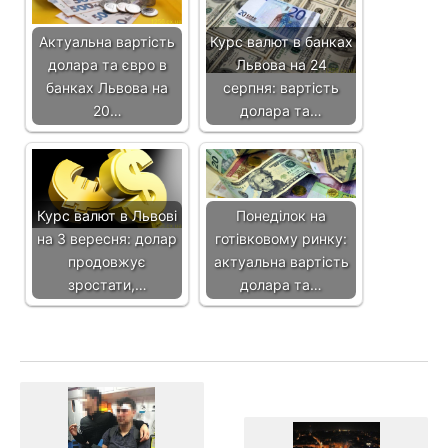
Актуальна вартість
Курс валют в банках
долара та євро в
Львова на 24
банках Львова на
серпня: вартість
20…
долара та…
Курс валют в Львові
Понеділок на
на 3 вересня: долар
готівковому ринку:
продовжує
актуальна вартість
зростати,…
долара та…