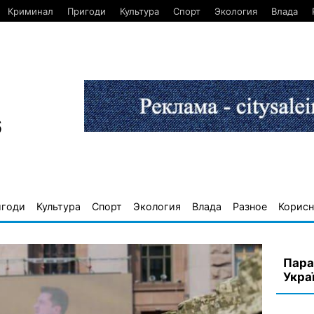
Криминал
Пригоди
Культура
Спорт
Экология
Влада
6
игоди
Культура
Спорт
Экология
Влада
Разное
Корисн
Пара
Украї