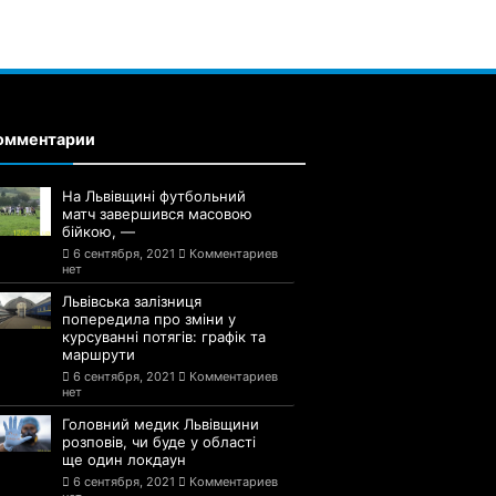
омментарии
На Львівщині футбольний
матч завершився масовою
бійкою, —
6 сентября, 2021
Комментариев
нет
Львівська залізниця
попередила про зміни у
курсуванні потягів: графік та
маршрути
6 сентября, 2021
Комментариев
нет
Головний медик Львівщини
розповів, чи буде у області
ще один локдаун
6 сентября, 2021
Комментариев