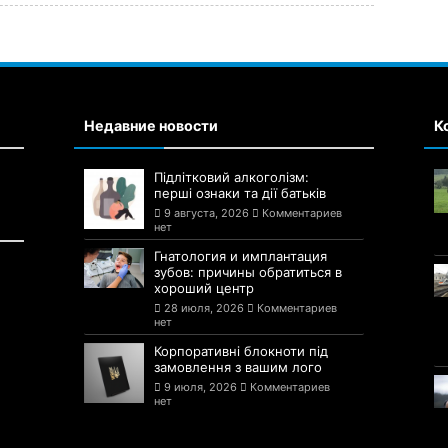
Недавние новости
К
Підлітковий алкоголізм:
перші ознаки та дії батьків
9 августа, 2026
Комментариев
нет
Гнатология и имплантация
зубов: причины обратиться в
хороший центр
28 июля, 2026
Комментариев
нет
Корпоративні блокноти під
замовлення з вашим лого
9 июля, 2026
Комментариев
нет