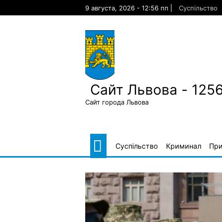
Skip
9 августа, 2026 - 12:56 пп
Суспільство
to
content
Сайт Львова - 125
Сайт города Львова
Суспільство
Криминал
Пр