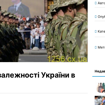
Авт
Опу
Кате
Мет
Недав
алежності України в