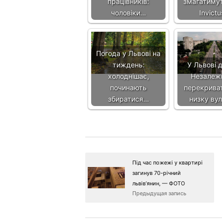
працівників:
змагатиму
чоловіки…
Invict
Погода у Львові на
тиждень:
У Львові 
холоднішає,
Незалеж
починають
перекрива
збиратися…
низку ву
Під час пожежі у квартирі
загинув 70-річний
львів’янин, — ФОТО
Предыдущая запись