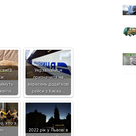
 свята:
Укрзалізниця
ки
призначила на
тимуть
вересень додаткові
 квітні…
рейси з Києва…
о, хто з
ян
2022 рік у Львові в