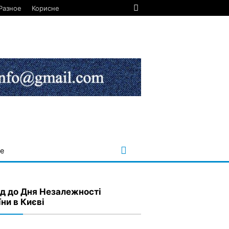
Разное
Корисне
е
д до Дня Незалежності
ни в Києві