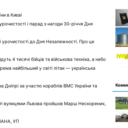
урочистості і парад з нагоди 30-річчя Дня
і урочистості до Дня Незалежності. Про це
ть 4 тисячі бійців та військова техніка, а небо
крема найбільший у світі літак — українська
Комм
на Дніпрі за участю кораблів ВМС України та
ті вулицями Львова пройшов Марш Нескорених,
МАНА, УП