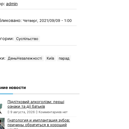
ор:
admin
бликовано:
Четверг, 2021/09/09 - 1:00
гории:
Суспільство
ки:
ДеньНезалежності
Київ
парад
ние новости
Підлітковий алкоголізм: перші
ознаки та дії батьків
9 августа, 2026
Комментариев нет
Гнатология и имплантация зубов:
причины обратиться в хороший