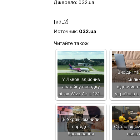
Джерело: 032.ua
[ad_2]
Источник:
032.ua
Читайте також
Вихідні та
У Львові здійснив
скіль
аварійну посадку
відпочива
літак Wizz Air зі 131…
українців в
В Україні змінили
порядок
Стало відом
бронювання
львів'