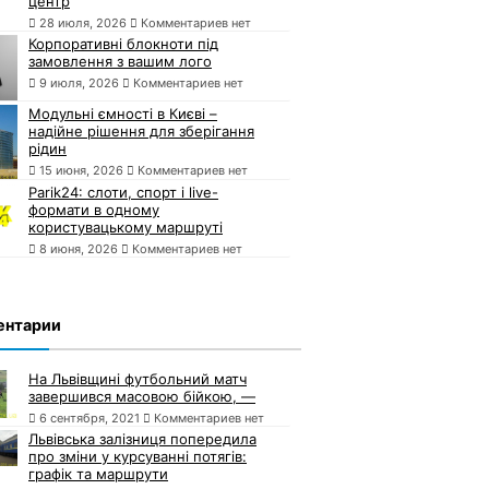
центр
28 июля, 2026
Комментариев нет
Корпоративні блокноти під
замовлення з вашим лого
9 июля, 2026
Комментариев нет
Модульні ємності в Києві –
надійне рішення для зберігання
рідин
15 июня, 2026
Комментариев нет
Parik24: слоти, спорт і live-
формати в одному
користувацькому маршруті
8 июня, 2026
Комментариев нет
ентарии
На Львівщині футбольний матч
завершився масовою бійкою, —
6 сентября, 2021
Комментариев нет
Львівська залізниця попередила
про зміни у курсуванні потягів:
графік та маршрути