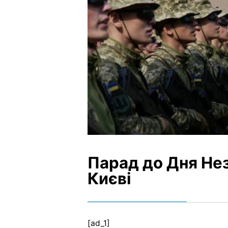
Парад до Дня Нез
Києві
[ad_1]