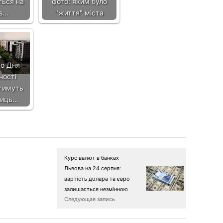
ться на
фото: яким було
us…
"життя" міста
до Дня
ності
тимуть
лиць…
Курс валют в банках
Львова на 24 серпня:
вартість долара та євро
залишається незмінною
Следующая запись