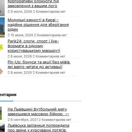
Корпоративні блокноти під
замовлення з вашим лого
9 июля, 2026
Комментариев нет
Модульні ємності в Києві –
надійне рішення для зберігання
рідин
15 июня, 2026
Комментариев нет
Parik24: слоти, спорт і live-
формати в одному
користувацькому маршруті
8 июня, 2026
Комментариев нет
Pin-Up: бонуси та акції без міфів,
які варто читати до активації
8 июня, 2026
Комментариев нет
ентарии
На Львівщині футбольний матч
завершився масовою бійкою, —
6 сентября, 2021
Комментариев нет
Львівська залізниця попередила
про зміни у курсуванні потягів: