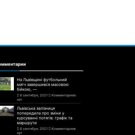
омментарии
На Львівщині футбольний
матч завершився масовою
бійкою, —
6 сентября, 2021
Комментариев
нет
Львівська залізниця
попередила про зміни у
курсуванні потягів: графік та
маршрути
6 сентября, 2021
Комментариев
нет