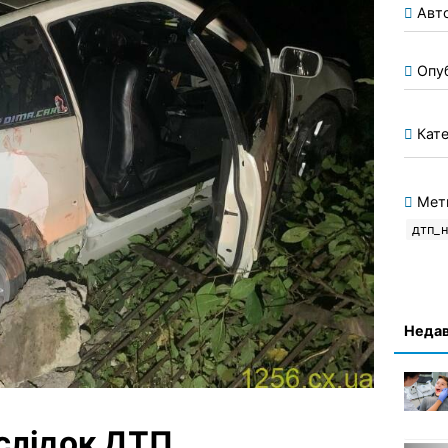
Авт
Опу
Кате
Мет
дтп_н
Недав
аслідок ДТП