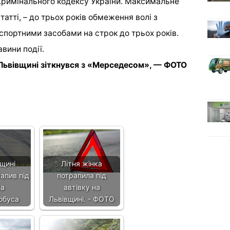
Кримінального кодексу України. Максимальне
атті, – до трьох років обмеження волі з
портними засобами на строк до трьох років.
ини події.
Львівщині зіткнувся з «Мерседесом», — ФОТО
щині
Літня жінка
апив під
потрапила під
са
автівку на
обуса
Львівщині. - ФОТО