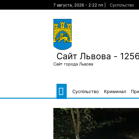
Skip
7 августа, 2026 - 2:22 пп
Суспільство
to
content
Сайт Львова - 125
Сайт города Львова
Суспільство
Криминал
Пр