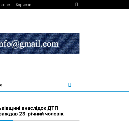
азное
Корисне
е
ьвівщині внаслідок ДТП
раждав 23-річний чоловік