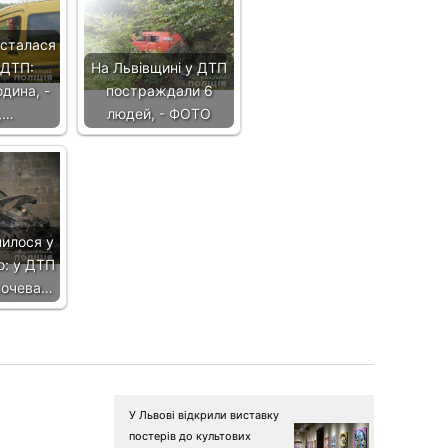
 сталася
 ДТП:
На Львівщині у ДТП
дина, -
постраждали 6
,…
людей, - ФОТО
нилося у
ю: у ДТП
лочева…
У Львові відкрили виставку
постерів до культових