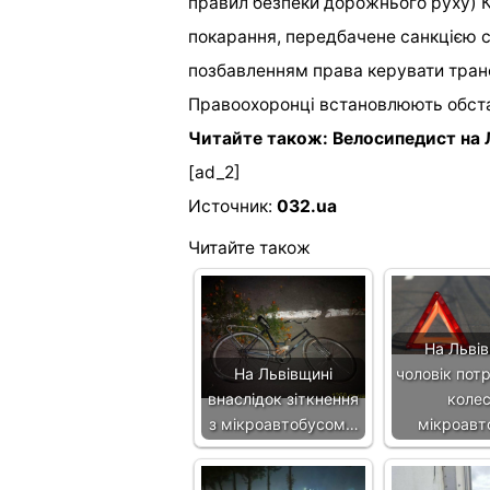
правил безпеки дорожнього руху) 
покарання, передбачене санкцією ст
позбавленням права керувати транс
Правоохоронці встановлюють обстав
Читайте також: Велосипедист на 
[ad_2]
Источник:
032.ua
Читайте також
На Львів
На Львівщині
чоловік потр
внаслідок зіткнення
коле
з мікроавтобусом…
мікроавт