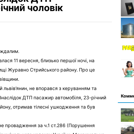
ічний чоловік
аждалим.
ася 11 вересня, близько першої ночі, на
ищі Журавно Стрийського району. Про це
вівщини.
й львів’янин, не впорався з керуванням та
Комм
 Внаслідок ДТП пасажир автомобіля, 23-річний
айону, отримав тілесні ушкодження та був
е провадження за ч.1 ст.286 (Порушення