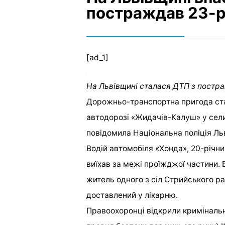
постраждав 23-р
[ad_1]
На Львівщині сталася ДТП з постр
Дорожньо-транспортна пригода стал
автодорозі «Жидачів-Калуш» у сел
повідомила Національна поліція Ль
Водій автомобіля «Хонда», 20-річни
виїхав за межі проїжджої частини.
житель одного з сіл Стрийського р
доставлений у лікарню.
Правоохоронці відкрили кримінальн