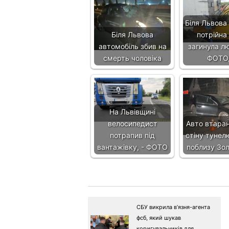
Біля Львова
Біля Львова
потрійна
автомобіль збив на
загинула лю
смерть чоловіка
ФОТО
На Львівщині
велосипедист
Авто втара
потрапив під
стіну тунел
вантажівку, - ФОТО
поблизу Зо
СБУ викрила в’язня-агента
фсб, який шукав
коригувальників для