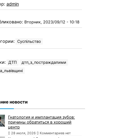
ор:
admin
бликовано:
Вторник, 2023/09/12 - 10:18
гории:
Суспільство
ки:
ДТП
дтп_з_постраждалими
а_львівщині
ние новости
Гнатология и имплантация зубов:
причины обратиться в хороший
центр
28 июля, 2026
Комментариев нет