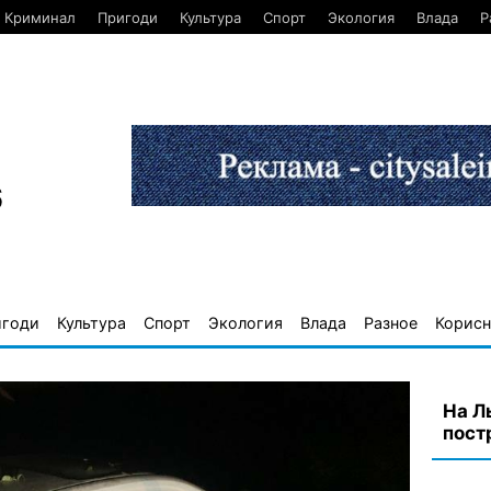
Криминал
Пригоди
Культура
Спорт
Экология
Влада
Р
6
игоди
Культура
Спорт
Экология
Влада
Разное
Корисн
На Л
пост