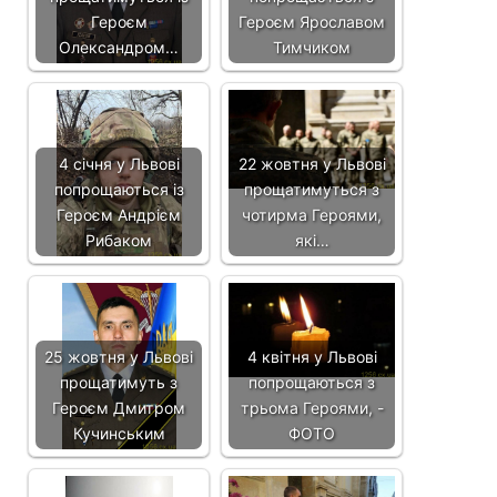
Героєм
Героєм Ярославом
Олександром…
Тимчиком
4 січня у Львові
22 жовтня у Львові
попрощаються із
прощатимуться з
Героєм Андрієм
чотирма Героями,
Рибаком
які…
25 жовтня у Львові
4 квітня у Львові
прощатимуть з
попрощаються з
Героєм Дмитром
трьома Героями, -
Кучинським
ФОТО