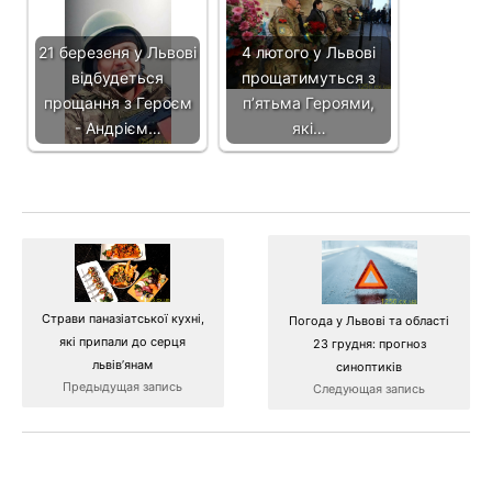
21 березеня у Львові
4 лютого у Львові
відбудеться
прощатимуться з
прощання з Героєм
п’ятьма Героями,
- Андрієм…
які…
Страви паназіатської кухні,
Погода у Львові та області
які припали до серця
23 грудня: прогноз
львів’янам
синоптиків
Предыдущая запись
Следующая запись