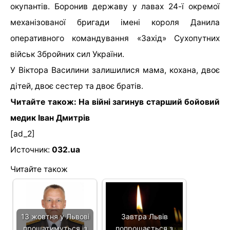
окупантів. Боронив державу у лавах 24-ї окремої
механізованої бригади імені короля Данила
оперативного командування «Захід» Сухопутних
військ Збройних сил України.
У Віктора Василини залишилися мама, кохана, двоє
дітей, двоє сестер та двоє братів.
Читайте також: На війні загинув старший бойовий
медик Іван Дмитрів
[ad_2]
Источник:
032.ua
Читайте також
13 жовтня у Львові
Завтра Львів
прощатимуться із
попрощається з