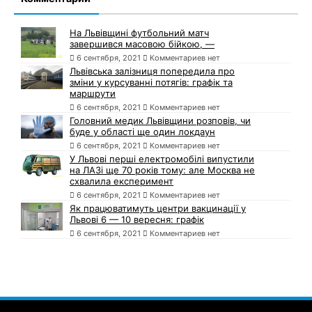
На Львівщині футбольний матч
завершився масовою бійкою, —
6 сентября, 2021
Комментариев нет
Львівська залізниця попередила про
зміни у курсуванні потягів: графік та
маршрути
6 сентября, 2021
Комментариев нет
Головний медик Львівщини розповів, чи
буде у області ще один локдаун
6 сентября, 2021
Комментариев нет
У Львові перші електромобілі випустили
на ЛАЗі ще 70 років тому: але Москва не
схвалила експеримент
6 сентября, 2021
Комментариев нет
Як працюватимуть центри вакцинації у
Львові 6 — 10 вересня: графік
6 сентября, 2021
Комментариев нет