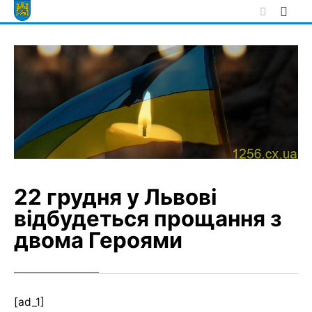
Skip
to
content
22 грудня у Львові
відбудеться прощання з
двома Героями
[ad_1]