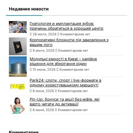
Недавние новости
Гнатология и имплантация зубов:
причины обратиться в хороший центр
28 июля, 2026
Комментариев нет
Корпоративні блокноти під замовлення з
вашим лого
9 июля, 2026
Комментариев нет
Модульні ємності в Києві – надійне
рішення для зберігання рідин
15 июня, 2026
Комментариев нет
Parik24: слоти, спорт і live-формати в
одному користувацькому маршруті
8 июня, 2026
Комментариев нет
Pin-Up: бонуси та акції без міфів, які
варто читати до активації
8 июня, 2026
Комментариев нет
Комментарии