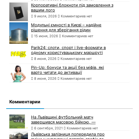
Корпоративні блокноти під замовлення з
вашим лого
9 июля, 2026
Комментариев нет
Модульні ємності в Києві – надійне
рішення для зберігання рідин
15 июня, 2026
Комментариев нет
Parik24: слоти, спорт і live-формати в
одному користувацькому маршруті
8 июня, 2026
Комментариев нет
Pin-Up: бонуси та акції без міфів, які
варто читати до активації
8 июня, 2026
Комментариев нет
Комментарии
На Львівщині футбольний матч
завершився масовою бійкою, —
6 сентября, 2021
Комментариев нет
Львівська залізниця попередила про