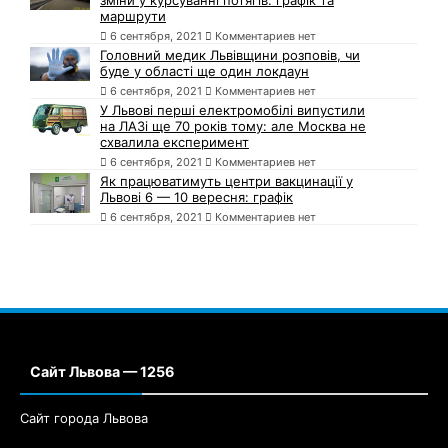
зміни у курсуванні потягів: графік та
маршрути
6 сентября, 2021
Комментариев нет
Головний медик Львівщини розповів, чи
буде у області ще один локдаун
6 сентября, 2021
Комментариев нет
У Львові перші електромобілі випустили
на ЛАЗі ще 70 років тому: але Москва не
схвалила експеримент
6 сентября, 2021
Комментариев нет
Як працюватимуть центри вакцинації у
Львові 6 — 10 вересня: графік
6 сентября, 2021
Комментариев нет
Сайт Львова — 1256
Сайт города Львова