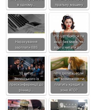
в одному…
пральну машину
Pin-Up: бонуси та
Нарахування
акції без міфів, які
зарплати EBS
варто читати до…
10 цитат
Что делать, если
Зеленського із
нет возможности
пресконференції до
платить кредит в
річниці…
зоне АТО?