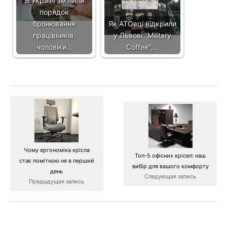
В Україні змінили
порядок
бронювання
Як АТОвці відкрили
працівників:
у Львові "Military
чоловіки…
Coffee",…
Чому ергономіка крісла
Топ-5 офісних крісел: наш
стає помітною не в перший
вибір для вашого комфорту
день
Следующая запись
Предыдущая запись