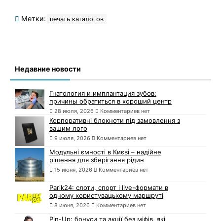
Метки:
печать каталогов
Недавние новости
Гнатология и имплантация зубов:
причины обратиться в хороший центр
28 июля, 2026
Комментариев нет
Корпоративні блокноти під замовлення з
вашим лого
9 июля, 2026
Комментариев нет
Модульні ємності в Києві – надійне
рішення для зберігання рідин
15 июня, 2026
Комментариев нет
Parik24: слоти, спорт і live-формати в
одному користувацькому маршруті
8 июня, 2026
Комментариев нет
Pin-Up: бонуси та акції без міфів, які