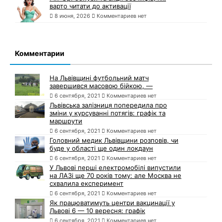
варто читати до активації
8 июня, 2026
Комментариев нет
Комментарии
На Львівщині футбольний матч
завершився масовою бійкою, —
6 сентября, 2021
Комментариев нет
Львівська залізниця попередила про
зміни у курсуванні потягів: графік та
маршрути
6 сентября, 2021
Комментариев нет
Головний медик Львівщини розповів, чи
буде у області ще один локдаун
6 сентября, 2021
Комментариев нет
У Львові перші електромобілі випустили
на ЛАЗі ще 70 років тому: але Москва не
схвалила експеримент
6 сентября, 2021
Комментариев нет
Як працюватимуть центри вакцинації у
Львові 6 — 10 вересня: графік
6 сентября, 2021
Комментариев нет