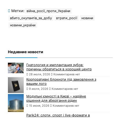
Метки:
війна_росії_проти_України
вбито_окупантів_за_добу
втрати_росії
новини
новини_україни
Недавние новости
Гнатология и имплантация зубов:
причины обратиться в хороший центр
28 июля, 2026
Комментариев нет
Корпоративні блокноти під замовлення з
вашим лого
9 июля, 2026
Комментариев нет
Модульні ємності в Києві – надійне
рішення для зберігання рідин
15 июня, 2026
Комментариев нет
Parik24: слоти, спорт і live-формати в