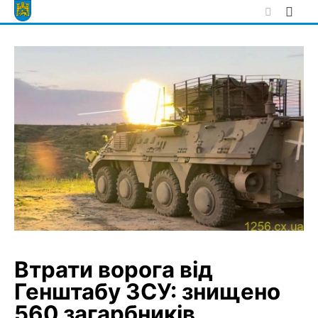
Skip
to
content
Втрати ворога від
Генштабу ЗСУ: знищено
560 загарбників