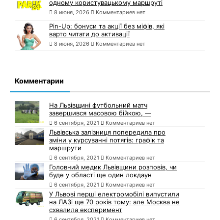
одному користувацькому маршруті
8 июня, 2026
Комментариев нет
Pin-Up: бонуси та акції без міфів, які
варто читати до активації
8 июня, 2026
Комментариев нет
Комментарии
На Львівщині футбольний матч
завершився масовою бійкою, —
6 сентября, 2021
Комментариев нет
Львівська залізниця попередила про
зміни у курсуванні потягів: графік та
маршрути
6 сентября, 2021
Комментариев нет
Головний медик Львівщини розповів, чи
буде у області ще один локдаун
6 сентября, 2021
Комментариев нет
У Львові перші електромобілі випустили
на ЛАЗі ще 70 років тому: але Москва не
схвалила експеримент
6 сентября, 2021
Комментариев нет