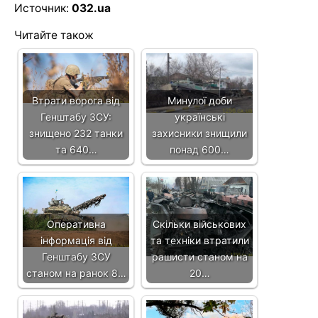
Источник:
032.ua
Читайте також
Втрати ворога від
Минулої доби
Генштабу ЗСУ:
українські
знищено 232 танки
захисники знищили
та 640…
понад 600…
Оперативна
Скільки військових
інформація від
та техніки втратили
Генштабу ЗСУ
рашисти станом на
станом на ранок 8…
20…