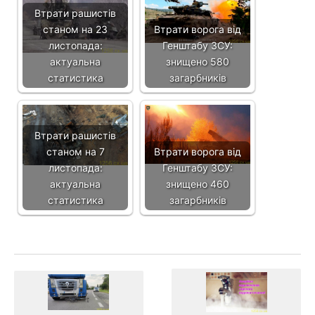
Втрати рашистів
станом на 23
Втрати ворога від
листопада:
Генштабу ЗСУ:
актуальна
знищено 580
статистика
загарбників
Втрати рашистів
станом на 7
Втрати ворога від
листопада:
Генштабу ЗСУ:
актуальна
знищено 460
статистика
загарбників