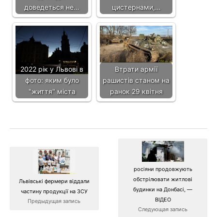
доведеться не…
цистернами,…
2022 рік у Львові в
Втрати армії
фото: яким було
рашистів станом на
"життя" міста
ранок 29 квітня
росіяни продовжують
обстрілювати житлові
Львівські фермери віддали
будинки на Донбасі, —
частину продукції на ЗСУ
ВІДЕО
Предыдущая запись
Следующая запись