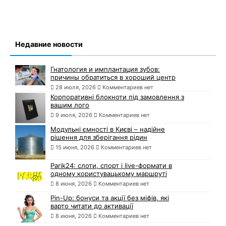
Недавние новости
Гнатология и имплантация зубов:
причины обратиться в хороший центр
28 июля, 2026
Комментариев нет
Корпоративні блокноти під замовлення з
вашим лого
9 июля, 2026
Комментариев нет
Модульні ємності в Києві – надійне
рішення для зберігання рідин
15 июня, 2026
Комментариев нет
Parik24: слоти, спорт і live-формати в
одному користувацькому маршруті
8 июня, 2026
Комментариев нет
Pin-Up: бонуси та акції без міфів, які
варто читати до активації
8 июня, 2026
Комментариев нет