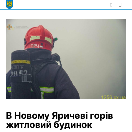
Skip
to
content
В Новому Яричеві горів
житловий будинок