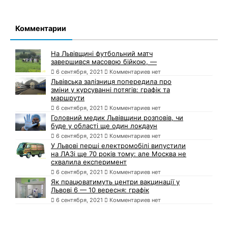
Комментарии
На Львівщині футбольний матч
завершився масовою бійкою, —
6 сентября, 2021
Комментариев нет
Львівська залізниця попередила про
зміни у курсуванні потягів: графік та
маршрути
6 сентября, 2021
Комментариев нет
Головний медик Львівщини розповів, чи
буде у області ще один локдаун
6 сентября, 2021
Комментариев нет
У Львові перші електромобілі випустили
на ЛАЗі ще 70 років тому: але Москва не
схвалила експеримент
6 сентября, 2021
Комментариев нет
Як працюватимуть центри вакцинації у
Львові 6 — 10 вересня: графік
6 сентября, 2021
Комментариев нет