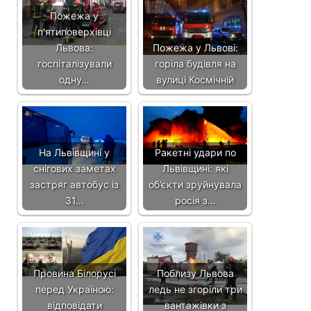
Пожежа у
п'ятиповерхівці
Львова:
Пожежа у Львові:
госпіталізували
горіла будівля на
одну…
вулиці Космічній
На Львівщині у
Ракетні удари по
снігових заметах
Львівщині: які
застряг автобус із
об’єкти зруйнувала
31…
росія з…
Провина Білорусі
Поблизу Львова
перед Україною:
ледь не згоріли три
відповідати
вантажівки з