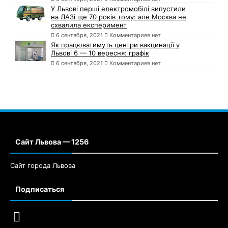
У Львові перші електромобілі випустили
на ЛАЗі ще 70 років тому: але Москва не
схвалила експеримент
6 сентября, 2021
Комментариев нет
Як працюватимуть центри вакцинації у
Львові 6 — 10 вересня: графік
6 сентября, 2021
Комментариев нет
Сайт Львова — 1256
Сайт города Львова
Подписаться