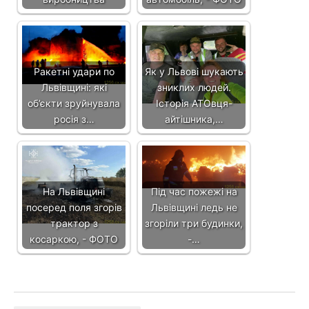
Ракетні удари по
Як у Львові шукають
Львівщині: які
зниклих людей.
об’єкти зруйнувала
Історія АТОвця-
росія з…
айтішника,…
На Львівщині
Під час пожежі на
посеред поля згорів
Львівщині ледь не
трактор з
згоріли три будинки,
косаркою, - ФОТО
-…