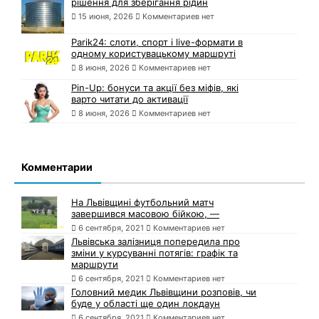
рішення для зберігання рідин
15 июня, 2026
Комментариев нет
Parik24: слоти, спорт і live-формати в
одному користувацькому маршруті
8 июня, 2026
Комментариев нет
Pin-Up: бонуси та акції без міфів, які
варто читати до активації
8 июня, 2026
Комментариев нет
Комментарии
На Львівщині футбольний матч
завершився масовою бійкою, —
6 сентября, 2021
Комментариев нет
Львівська залізниця попередила про
зміни у курсуванні потягів: графік та
маршрути
6 сентября, 2021
Комментариев нет
Головний медик Львівщини розповів, чи
буде у області ще один локдаун
6 сентября, 2021
Комментариев нет