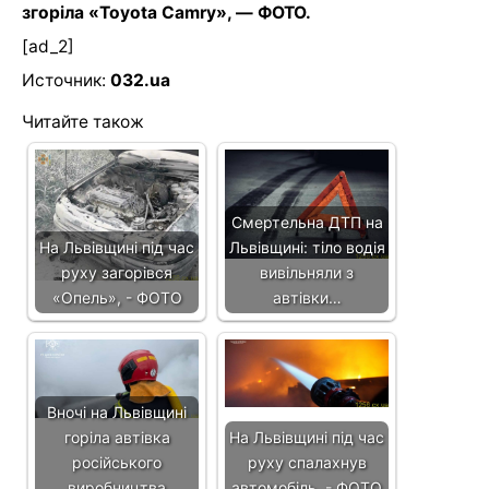
згоріла «Toyota Camry», — ФОТО.
[ad_2]
Источник:
032.ua
Читайте також
Смертельна ДТП на
На Львівщині під час
Львівщині: тіло водія
руху загорівся
вивільняли з
«Опель», - ФОТО
автівки…
Вночі на Львівщині
горіла автівка
На Львівщині під час
російського
руху спалахнув
виробництва
автомобіль, - ФОТО