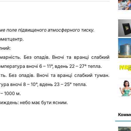
ме поле підвищеного атмосферного тиску.
ометцентр.
пний:
арність. Без опадів. Вночі та вранці слабкий
емпература вночі 6 – 11°, вдень 22 – 27° тепла.
ь. Без опадів. Вночі та вранці слабкий туман.
ура вночі 8 – 10°, вдень 23 – 25° тепла.
– 1000 м.
тиждень: небо має бути ясним.
Комм