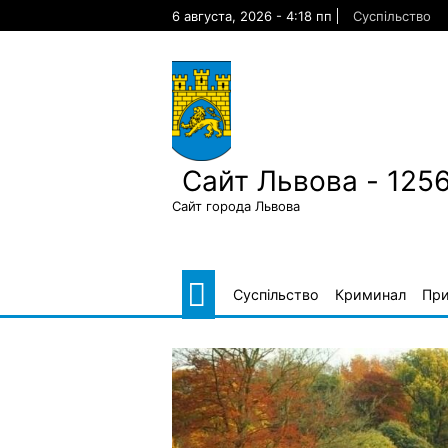
Skip
6 августа, 2026 - 4:18 пп
Суспільство
to
content
Сайт Львова - 125
Сайт города Львова
Суспільство
Криминал
Пр