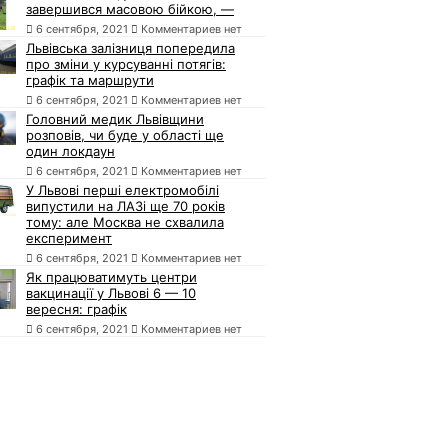
завершився масовою бійкою, —
6 сентября, 2021
Комментариев нет
Львівська залізниця попередила
про зміни у курсуванні потягів:
графік та маршрути
6 сентября, 2021
Комментариев нет
Головний медик Львівщини
розповів, чи буде у області ще
один локдаун
6 сентября, 2021
Комментариев нет
У Львові перші електромобілі
випустили на ЛАЗі ще 70 років
тому: але Москва не схвалила
експеримент
6 сентября, 2021
Комментариев нет
Як працюватимуть центри
вакцинації у Львові 6 — 10
вересня: графік
6 сентября, 2021
Комментариев нет