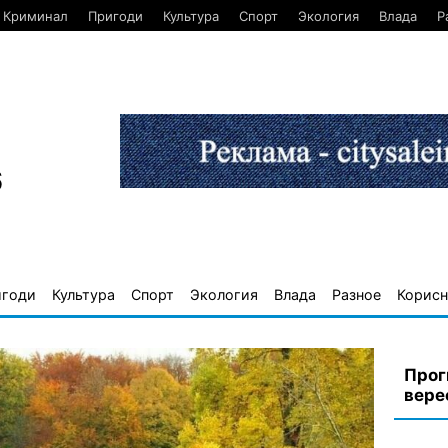
Криминал
Пригоди
Культура
Спорт
Экология
Влада
Р
6
игоди
Культура
Спорт
Экология
Влада
Разное
Корисн
Прог
вере