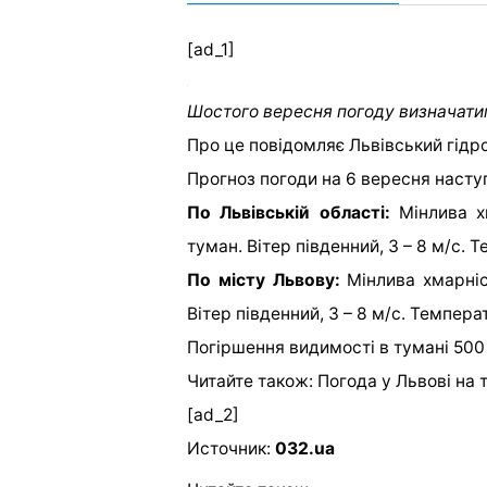
[ad_1]
Шостого вересня погоду визначати
Про це повідомляє Львівський гідр
Прогноз погоди на 6 вересня насту
По Львівській області:
Мінлива хм
туман. Вітер південний, 3 – 8 м/с. Т
По місту Львову:
Мінлива хмарніст
Вітер південний, 3 – 8 м/с. Температ
Погіршення видимості в тумані 500 
Читайте також: Погода у Львові на 
[ad_2]
Источник:
032.ua