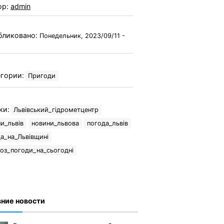
ор:
admin
бликовано:
Понедельник, 2023/09/11 -
гории:
Пригоди
ки:
Львівський_гідрометцентр
и_львів
новини_львова
погода_львів
а_на_Львівщині
оз_погоди_на_сьогодні
ние новости