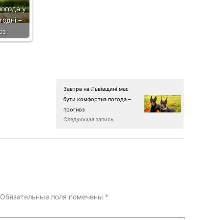
огода у
годні –
оз
Завтра на Львівщині має
бути комфортна погода –
прогноз
Следующая запись
Обязательные поля помечены
*