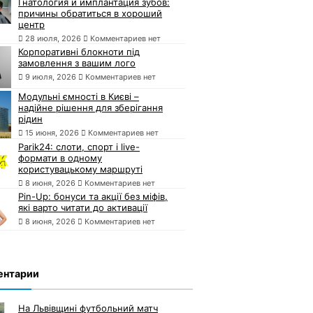
Гнатология и имплантация зубов:
причины обратиться в хороший
центр
28 июля, 2026
Комментариев нет
Корпоративні блокноти під
замовлення з вашим лого
9 июля, 2026
Комментариев нет
Модульні ємності в Києві –
надійне рішення для зберігання
рідин
15 июня, 2026
Комментариев нет
Parik24: слоти, спорт і live-
формати в одному
користувацькому маршруті
8 июня, 2026
Комментариев нет
Pin-Up: бонуси та акції без міфів,
які варто читати до активації
8 июня, 2026
Комментариев нет
ентарии
На Львівщині футбольний матч