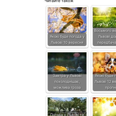
Читайте також
Восьмого в
Якою буде погода у
Львові до
Львові 10 вересня
передбач
Завтра у Львові
Якою буде п
похолоднішає,
Львові 12 в
можлива гроза
прогн
Погода у Львові та