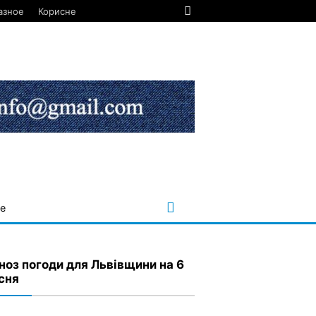
азное
Корисне
е
ноз погоди для Львівщини на 6
сня