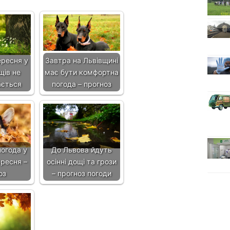
ересня у
Завтра на Львівщині
щів не
має бути комфортна
ається
погода – прогноз
огода у
До Львова йдуть
ересня –
осінні дощі та грози
оз
– прогноз погоди