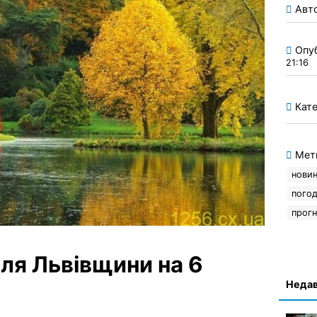
Авт
Опу
21:16
Кате
Мет
новин
погод
прогн
ля Львівщини на 6
Недав