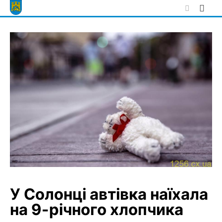
Skip
to
content
У Солонці автівка наїхала
на 9-річного хлопчика