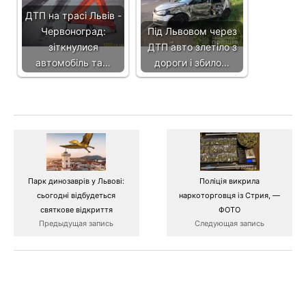
ДТП на трасі Львів -
Червоноград:
Під Львовом через
зіткнулися
ДТП авто злетіло з
автомобіль та…
дороги і збило…
Парк динозаврів у Львові:
Поліція викрила
сьогодні відбудеться
наркоторговця із Стрия, —
святкове відкриття
ФОТО
Предыдущая запись
Следующая запись