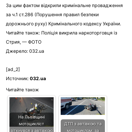
За цим фактом відкрили кримінальне провадження
за ч.1 ст.286 (Порушення правил безпеки
дорожнього руху) Кримінального кодексу України.
Читайте також: Поліція викрила наркоторговця із
Стрия, — ФОТО
Джерело: 032.ua
[ad_2]
Источник:
032.ua
Читайте також
На Львівщині
мотоцикліст
ДТП з автівкою та
зіткнувся з автівкою
мотоциклом: за