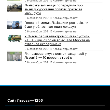
6 сентября, 2021
Комментариев нет
Львівська залізниця попередила про
зміни у курсуванні потягів: графік та
маршрути
6 сентября, 2021
Комментариев нет
Головний медик Львівщини розповів, чи
буде у області ще один локдаун
6 сентября, 2021
Комментариев нет
У Львові перші електромобілі випустили
на ЛАЗі ще 70 років тому: але Москва не
схвалила експеримент
6 сентября, 2021
Комментариев нет
Як працюватимуть центри вакцинації у
Львові 6 — 10 вересня: графік
6 сентября, 2021
Комментариев нет
Сайт Львова — 1256