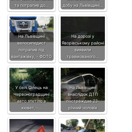
та потрапив до…
добу на Львівщині…
На Львівщині
На дорозі у
велосипедист
Яворівському районі
потрапив під
виявили
вантажівку, - ФОТО
травмованого…
У селі Сілець на
На Львівщині
Червоноградщині
внаслідок ДТП
авто злетіло в
постраждав 23-
кювет, -…
річний чоловік