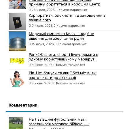
причины обратиться в хороший центр
28 июля, 2026
Комментариев нет
Корпоративні блокноти під замовлення з
вашим лого
9 июля, 2026
Комментариев нет
Модульні ємності в Києві – надійне
рішення для зберігання рідин
15 июня, 2026
Комментариев нет
Parik24: слоти, спорт і live-формати в
одному користувацькому маршруті
8 июня, 2026
Комментариев нет
Pin-Up: бонуси та акції без міфів, які
варто читати до активації
8 июня, 2026
Комментариев нет
Комментарии
На Львівщині футбольний матч
завершився масовою бійкою, —